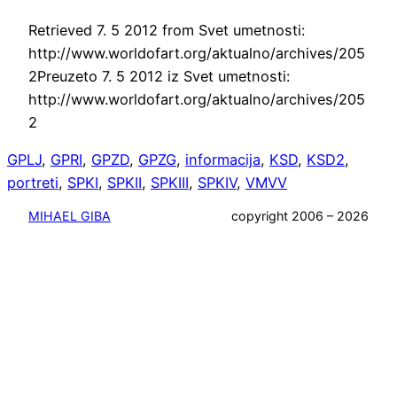
Retrieved 7. 5 2012 from Svet umetnosti:
http://www.worldofart.org/aktualno/archives/205
2
Preuzeto 7. 5 2012 iz Svet umetnosti:
http://www.worldofart.org/aktualno/archives/205
2
GPLJ
, 
GPRI
, 
GPZD
, 
GPZG
, 
informacija
, 
KSD
, 
KSD2
, 
portreti
, 
SPKI
, 
SPKII
, 
SPKIII
, 
SPKIV
, 
VMVV
MIHAEL GIBA
copyright 2006 – 2026