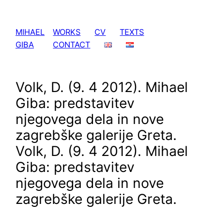
Skip
to
MIHAEL
WORKS
CV
TEXTS
content
GIBA
CONTACT
Volk, D. (9. 4 2012). Mihael
Giba: predstavitev
njegovega dela in nove
zagrebške galerije Greta.
Volk, D. (9. 4 2012). Mihael
Giba: predstavitev
njegovega dela in nove
zagrebške galerije Greta.