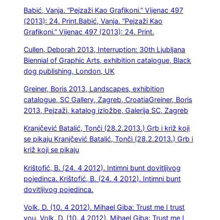
Babić, Vanja. “Pejzaži Kao Grafikoni.” Vijenac 497
(2013): 24. Print.
Babić, Vanja. “Pejzaži Kao
Grafikoni.” Vijenac 497 (2013): 24. Print.
Cullen, Deborah 2013, Interruption: 30th Ljubljana
Biennial of Graphic Arts, exhibition catalogue, Black
dog publishing, London, UK
Greiner, Boris 2013, Landscapes, exhibition
catalogue, SC Gallery, Zagreb, Croatia
Greiner, Boris
2013, Pejzaži, katalog izložbe, Galerija SC, Zagreb
Kranjčević Batalić, Tonči (28.2.2013.) Grb i križ koji
se pikaju
Kranjčević Batalić, Tonči (28.2.2013.) Grb i
križ koji se pikaju
Krištofić, B. (24. 4 2012). Intimni bunt dovitljivog
pojedinca.
Krištofić, B. (24. 4 2012). Intimni bunt
dovitljivog pojedinca.
Volk, D. (10. 4 2012). Mihael Giba: Trust me I trust
you.
Volk, D. (10. 4 2012). Mihael Giba: Trust me I