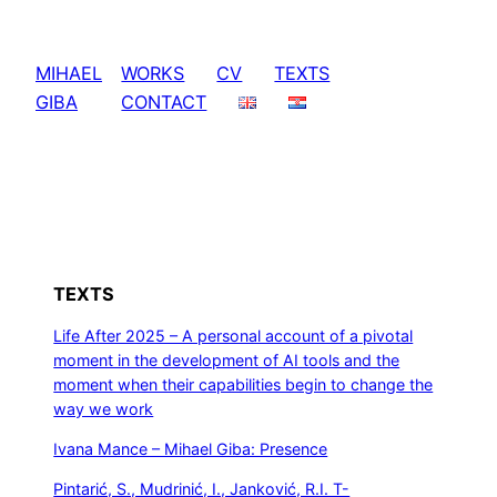
Skip
to
MIHAEL
WORKS
CV
TEXTS
content
GIBA
CONTACT
TEXTS
Life After 2025 – A personal account of a pivotal
moment in the development of AI tools and the
moment when their capabilities begin to change the
way we work
Ivana Mance – Mihael Giba: Presence
Pintarić, S., Mudrinić, I., Janković, R.I. T-