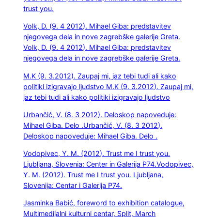
trust you.
Volk, D. (9. 4 2012). Mihael Giba: predstavitev
njegovega dela in nove zagrebške galerije Greta.
Volk, D. (9. 4 2012). Mihael Giba: predstavitev
njegovega dela in nove zagrebške galerije Greta.
M.K (9. 3.2012). Zaupaj mi, jaz tebi tudi ali kako
politiki izigravajo ljudstvo
M.K (9. 3.2012). Zaupaj mi,
jaz tebi tudi ali kako politiki izigravajo ljudstvo
Urbančić, V. (8. 3 2012). Deloskop napoveduje:
Mihael Giba. Delo .
Urbančić, V. (8. 3 2012).
Deloskop napoveduje: Mihael Giba. Delo .
Vodopivec, Y. M. (2012). Trust me I trust you.
Ljubljana, Slovenia: Center in Galerija P74.
Vodopivec,
Y. M. (2012). Trust me I trust you. Ljubljana,
Slovenija: Centar i Galerija P74.
Jasminka Babić, foreword to exhibition catalogue,
Multimedijalni kulturni centar, Split, March