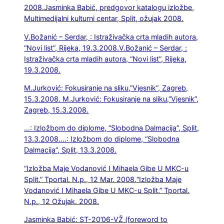
2008.
Jasminka Babić, predgovor katalogu izložbe,
Multimedijalni kulturni centar, Split, ožujak 2008.
V.Božanić – Serdar, : Istraživačka crta mladih autora,
“Novi list”, Rijeka, 19.3.2008.
V.Božanić – Serdar, :
Istraživačka crta mladih autora, “Novi list”, Rijeka,
19.3.2008.
M.Jurković: Fokusiranje na sliku,”Vjesnik”, Zagreb,
15.3.2008.
M.Jurković: Fokusiranje na sliku,”Vjesnik”,
Zagreb, 15.3.2008.
…: Izložbom do diplome, “Slobodna Dalmacija”, Split,
13.3.2008.
…: Izložbom do diplome, “Slobodna
Dalmacija”, Split, 13.3.2008.
“Izložba Maje Vodanović I Mihaela Gibe U MKC-u
Split.” Tportal. N.p., 12 Mar. 2008.
“Izložba Maje
Vodanović I Mihaela Gibe U MKC-u Split.” Tportal.
N.p., 12 Ožujak. 2008.
Jasminka Babić: ST-20’06-VŽ (foreword to