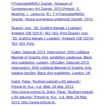
HTnagrada@MSU Zagreb : Museum of
Contemporary Art Zagreb, 2013.
Pintarić, S.,
Mudrinić, I., Janković, R.I. T-HTnagrada@MSU
Zagreb : Muzej suvremene umjetnosti Zagreb, 2013.
Španjol, Igor. “30. Grafični bienale v Ljubljani.”
Ambient 108 (2013): 162-163. Print.
Španjol, Igor.
“30. Grafični bienale v Ljubljani.” Ambient 108 (2013):
162-163. Print.
Cullen, Deborah 2013, Interruption: 30th Ljubljana
Biennial of Graphic Arts, exhibition catalogue, Black
dog publishing, Lundon, UK
Cullen, Deborah 2013,
Interruption: 30th Ljubljana Biennial of Graphic Arts,
katalog izložbe, Black dog publishing, Lundon, UK
Dukić, Petar. “Kodirani pejzaži u 60 sekundi.”
Princip.hr. N.p., n.d. Web. 26 Mar. 2013.
http://www.princip.hr.
Dukić, Petar. “Kodirani pejzaži
u 60 sekundi.” Princip.hr. N.p., n.d. Web. 26 Mar.
2013. http://www.princip.hr.