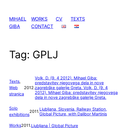
Skip
to
MIHAEL
WORKS
CV
TEXTS
content
GIBA
CONTACT
Tag:
GPLJ
Volk, D. (9. 4 2012). Mihael Giba:
Texts
, 
predstavitev njegovega dela in nove
Web
2012.
zagrebške galerije Greta.
Volk, D. (9. 4
2012). Mihael Giba: predstavitev njegovega
stranica
dela in nove zagrebške galerije Greta.
Solo
Ljubljana, Slovenia, Railway Station,
2011.
Global Picture, with Dalibor Martinis
exhibitions
Works
2011.
Ljubljana | Global Picture