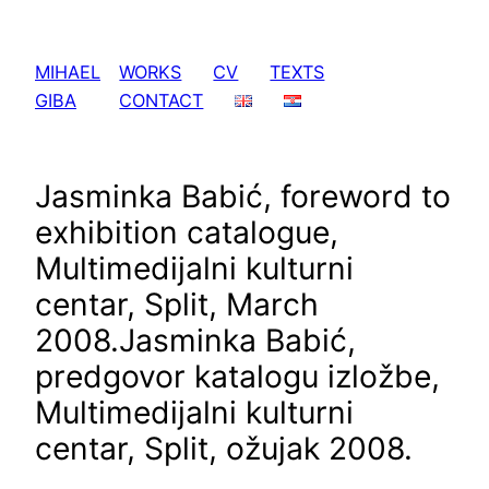
Skip
to
MIHAEL
WORKS
CV
TEXTS
content
GIBA
CONTACT
Jasminka Babić, foreword to
exhibition catalogue,
Multimedijalni kulturni
centar, Split, March
2008.
Jasminka Babić,
predgovor katalogu izložbe,
Multimedijalni kulturni
centar, Split, ožujak 2008.