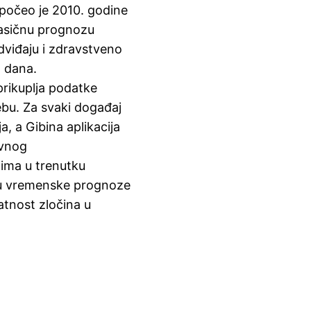
počeo je 2010. godine
asičnu prognozu
viđaju i zdravstveno
 dana.
 prikuplja podatke
ebu. Za svaki događaj
ja, a Gibina aplikacija
avnog
ima u trenutku
elju vremenske prognoze
jatnost zločina u