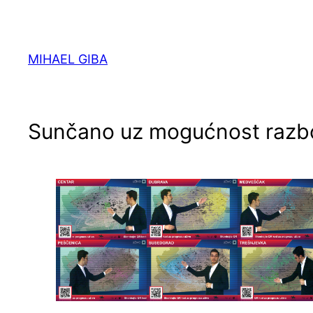
Skoči
do
sadržaja
MIHAEL GIBA
Sunčano uz mogućnost razbo