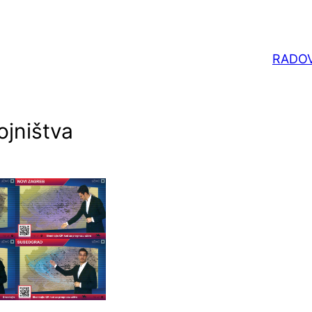
RADOV
jništva