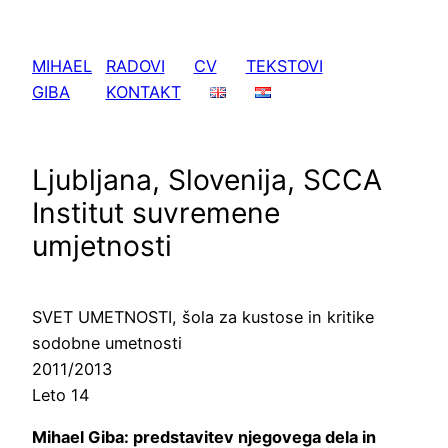
Skoči
do
MIHAEL
RADOVI
CV
TEKSTOVI
sadržaja
GIBA
KONTAKT
Ljubljana, Slovenija, SCCA
Institut suvremene
umjetnosti
SVET UMETNOSTI, šola za kustose in kritike
sodobne umetnosti
2011/2013
Leto 14
Mihael Giba: predstavitev njegovega dela in