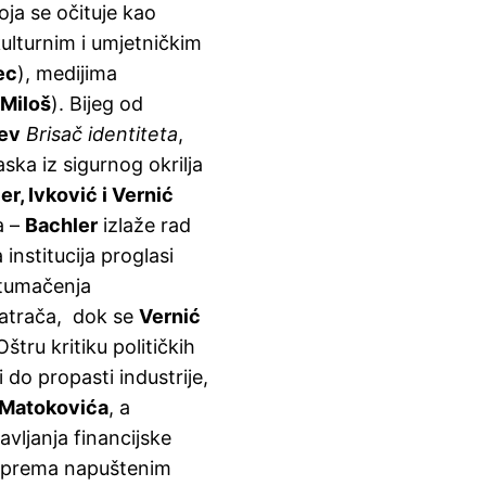
oja se očituje kao
kulturnim i umjetničkim
ec
), medijima
Miloš
). Bijeg od
ev
Brisač identiteta
,
ska iz sigurnog okrilja
er, Ivković i Vernić
a –
Bachler
izlaže rad
institucija proglasi
 tumačenja
omatrača, dok se
Vernić
štru kritiku političkih
 do propasti industrije,
 Matokovića
, a
avljanja financijske
i prema napuštenim