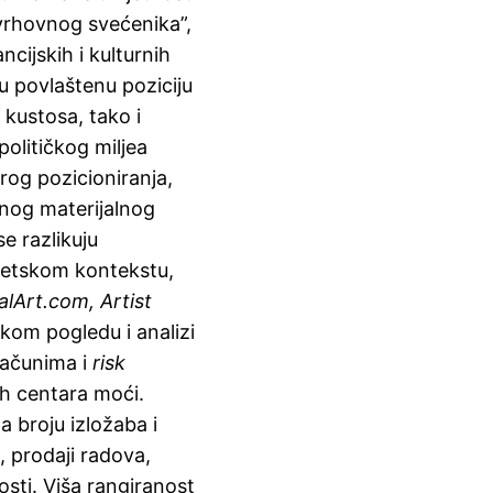
 „vrhovnog svećenika”,
ncijskih i kulturnih
u povlaštenu poziciju
 kustosa, tako i
političkog miljea
rog pozicioniranja,
lnog materijalnog
e razlikuju
vjetskom kontekstu,
lArt.com, Artist
čkom pogledu i analizi
računima i
risk
ih centara moći.
 broju izložaba i
, prodaji radova,
sti. Viša rangiranost