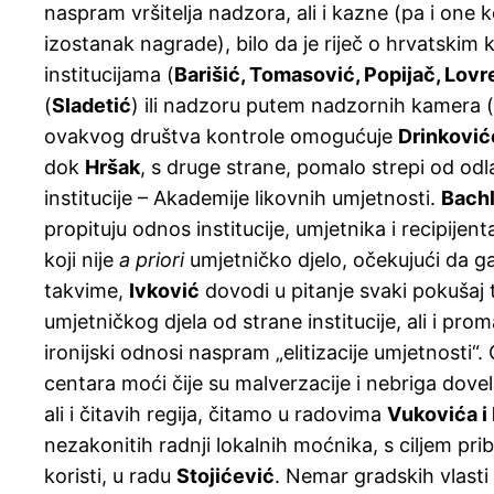
naspram vršitelja nadzora, ali i kazne (pa i one k
izostanak nagrade), bilo da je riječ o hrvatskim 
institucijama (
Barišić, Tomasović, Popijač, Lovr
(
Sladetić
) ili nadzoru putem nadzornih kamera (
ovakvog društva kontrole omogućuje
Drinković
dok
Hršak
, s druge strane, pomalo strepi od odla
institucije – Akademije likovnih umjetnosti.
Bachl
propituju odnos institucije, umjetnika i recipijent
koji nije
a priori
umjetničko djelo, očekujući da ga 
takvime,
Ivković
dovodi u pitanje svaki pokušaj
umjetničkog djela od strane institucije, ali i pr
ironijski odnosi naspram „elitizacije umjetnosti“. O
centara moći čije su malverzacije i nebriga doveli
ali i čitavih regija, čitamo u radovima
Vukovića i
nezakonitih radnji lokalnih moćnika, s ciljem prib
koristi, u radu
Stojićević
. Nemar gradskih vlast