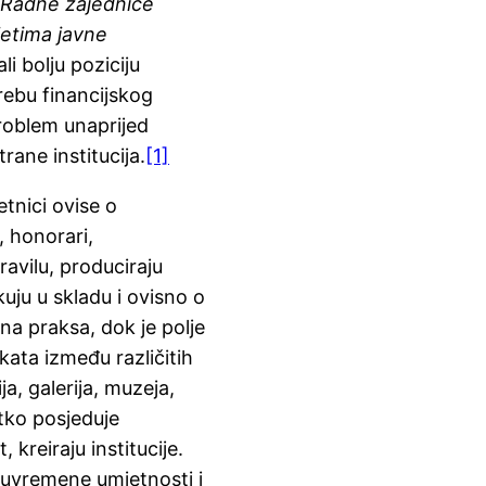
Radne zajednice
etima javne
li bolju poziciju
rebu financijskog
roblem unaprijed
rane institucija.
[1]
tnici ovise o
, honorari,
ravilu, produciraju
kuju u skladu i ovisno o
ana praksa, dok je polje
kata između različitih
a, galerija, muzeja,
 tko posjeduje
, kreiraju institucije.
suvremene umjetnosti i