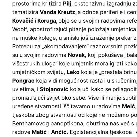
prostorima kritizira
Pilj
, ekstenzivnu izgradnju 
tematizira
Vanda Kreutz,
a odnos periferije i ce
Kovačić
i
Koruga,
obje se u svojim radovima refer
Woolf, apostrofirajući pitanje položaja umjetnic
na muške kolege, u smislu još izraženije prekariza
Potrebu za „akomodavanjem“ raznovrsnim pozicij
su u svojim radovima
Novak
, koji pokušava „bal
višestrukih uloga“ koje umjetnik mora igrati kako
umjetničkom svijetu,
Leko
koja je „prestala brinut
Pongrac
koja vidi mogućnost rasta i u skučenim
uvjetima, i
Stojanović
koja uči kako se prilagodi
promatrajući svijet oko sebe. Više ili manje supt
uređene stvarnosti iščitavamo u radovima
Meić,
tjeskoba zbog stvarnosti od koje ne možemo pobj
Benthamovog panoptikona, obuzima nas već s 
radove
Matić
i
Ančić
. Egzistencijalna tjeskoba 