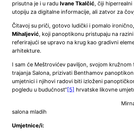
prisutna je i u radu
Ivane Tkalčić
, čiji hiperrealn
utopiju za digitalne informacije, ali zatvor za čov
Čitavoj su priči, gotovo ludički i pomalo ironično,
Mihaljević
, koji panoptikonu pristupaju na razin
referirajući se upravo na krug kao gradivni elem
arhitekture.
I sam će Meštrovićev paviljon, svojom kružnom
trajanja Salona, prizivati Benthamov panoptikon
umjetnici i njihovi radovi biti izloženi panoptič
pogledu u budućnost“
[5]
hrvatske likovne umjet
Mirna Rul, kustos
salona mladih
Umjetnice/i: