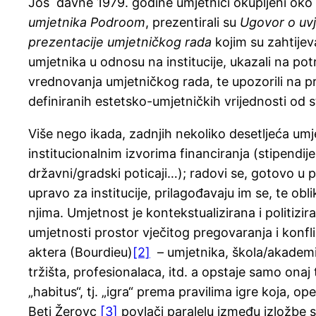
Još davne 1979. godine umjetnici okupljeni oko
umjetnika Podroom
, prezentirali su
Ugovor o uvj
prezentacije umjetničkog rada
kojim su zahtijeva
umjetnika u odnosu na institucije, ukazali na pot
vrednovanja umjetničkog rada, te upozorili na p
definiranih estetsko-umjetničkih vrijednosti od st
Više nego ikada, zadnjih nekoliko desetljeća umje
institucionalnim izvorima financiranja (stipendije
državni/gradski poticaji…); radovi se, gotovo u p
upravo za institucije, prilagođavaju im se, te obli
njima. Umjetnost je kontekstualizirana i politizir
umjetnosti prostor vječitog pregovaranja i konfli
aktera (Bourdieu)
[2]
– umjetnika, škola/akademij
tržišta, profesionalaca, itd. a opstaje samo onaj
„habitus“, tj. „igra“ prema pravilima igre koja, opet
Beti Žerovc
[3]
povlači paralelu između izložbe 