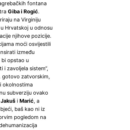
zagrebačkih fontana
ntra
Giba i Rogić
.
iraju na Virginiju
a u Hrvatskoj u odnosu
cije njihove pozicije.
ama moći osvijestili
ansirati između
 bi opstao u
i i zavoljela sistem“,
, gotovo zatvorskim,
ti okolnostima
ilnu subverziju ovako
 Jakuš
i
Marić
, a
eći, baš kao ni iz
prvim pogledom na
i dehumanizacija