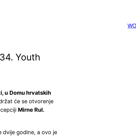
WO
34. Youth
i, u
Domu hrvatskih
držat će se otvorenje
cepciji
Mirne Rul.
 dvije godine, a ovo je