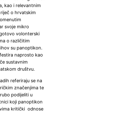
ma, kao i relevantnim
riječ o hrvatskim
spomenutim
ar svoje mikro
 gotovo volonterski
ma o različitim
jihov su panoptikon.
ifestira naprosto kao
oče sustavnim
rvatskom društvu.
dih referiraju se na
ričkim značenjima te
ubo podijeliti u
tnici koji panoptikon
ovima kritički odnose