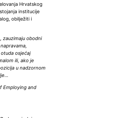
jelovanja Hrvatskog
stojanja institucije
g, obilježiti i
, zauzimaju obodni
m napravama,
 otuda osjećaj
malom ili, ako je
pozicija u nadzornom
ije…
f Employing and