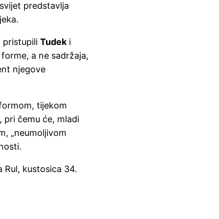
i svijet predstavlja
jeka.
 pristupili
Tudek
i
i forme, a ne sadržaja,
ent njegove
 formom, tijekom
, pri čemu će, mladi
kom, „neumoljivom
nosti.
ica 34.