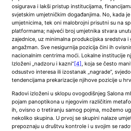
osigurava i lakši pristup institucijama, financija
svjetskim umjetničkim događanjima. No, kada je 
umjetnicima, tek oni malobrojni prisutni su na 
platformama; najveći broj umjetnika stvara unut
zajednice, uz minimalna produkcijska sredstva i
angažman. Sve nesigurnija pozicija čini ih ovisni
nacionalnim centrima moći. Lokalne institucije n
Izloženi „nadzoru i kazni“
[4]
, koja se često man
odsustvo interesa ili izostanak „nagrade”, svjed
tendencijama prekarizacije njihove pozicije u h
Radovi izloženi u sklopu ovogodišnjeg Salona mla
pojam panoptikona u njegovim različitim metafo
ih, ovisno o tretiranju samog pojma, možemo ugr
nekoliko skupina. U prvoj se skupini nalaze umje
prepoznaju u društvu kontrole i u svojim se rad