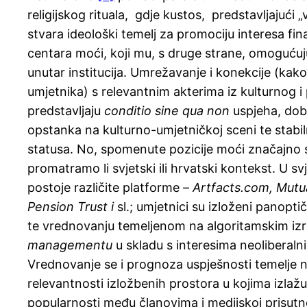
religijskog rituala, gdje kustos, predstavljajući
stvara ideološki temelj za promociju interesa fina
centara moći, koji mu, s druge strane, omogućuj
unutar institucija. Umrežavanje i konekcije (kako
umjetnika) s relevantnim akterima iz kulturnog i 
predstavljaju
conditio sine qua non
uspjeha, dob
opstanka na kulturno-umjetničkoj sceni te stabi
statusa. No, spomenute pozicije moći značajno s
promatramo li svjetski ili hrvatski kontekst. U s
postoje različite platforme –
Artfacts.com, Mutua
Pension Trust i
sl.; umjetnici su izloženi panopti
te vrednovanju temeljenom na algoritamskim iz
managementu
u skladu s interesima neoliberaln
Vrednovanje se i prognoza uspješnosti temelje na
relevantnosti izložbenih prostora u kojima izlažu
popularnosti među članovima i medijskoj prisutno