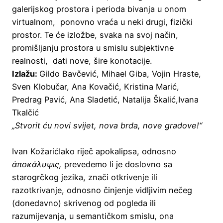
galerijskog prostora i perioda bivanja u onom
virtualnom, ponovno vraća u neki drugi, fizički
prostor. Te će izložbe, svaka na svoj način,
promišljanju prostora u smislu subjektivne
realnosti, dati nove, šire konotacije.
Izlažu:
Gildo Bavčević, Mihael Giba, Vojin Hraste,
Sven Klobučar, Ana Kovačić, Kristina Marić,
Predrag Pavić, Ana Sladetić, Natalija Škalić,Ivana
Tkalčić
„Stvorit ću novi svijet, nova brda, nove gradove!“
Ivan KožarićIako riječ apokalipsa, odnosno
ἀποκάλυψις,
prevedemo li je doslovno sa
starogrčkog jezika, znači otkrivenje ili
razotkrivanje, odnosno činjenje vidljivim nečeg
(donedavno) skrivenog od pogleda ili
razumijevanja, u semantičkom smislu, ona