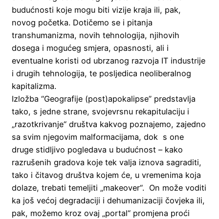
budućnosti koje mogu biti vizije kraja ili, pak,
novog početka. Dotičemo se i pitanja
transhumanizma, novih tehnologija, njihovih
dosega i mogućeg smjera, opasnosti, ali i
eventualne koristi od ubrzanog razvoja IT industrije
i drugih tehnologija, te posljedica neoliberalnog
kapitalizma.
Izložba “Geografije (post)apokalipse” predstavlja
tako, s jedne strane, svojevrsnu rekapitulaciju i
„razotkrivanje“ društva kakvog poznajemo, zajedno
sa svim njegovim malformacijama, dok s one
druge stidljivo pogledava u budućnost – kako
razrušenih gradova koje tek valja iznova sagraditi,
tako i čitavog društva kojem će, u vremenima koja
dolaze, trebati temeljiti „makeover“. On može voditi
ka još većoj degradaciji i dehumanizaciji čovjeka ili,
pak, možemo kroz ovaj „portal“ promjena proći