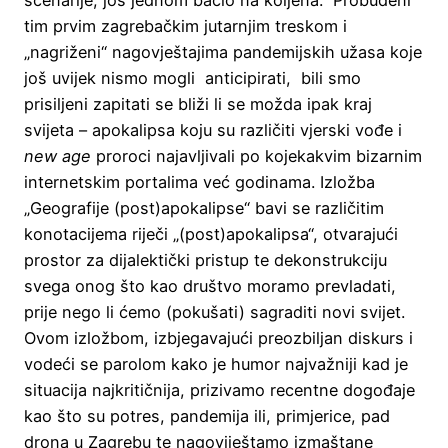
tim prvim zagrebačkim jutarnjim treskom i
„nagriženi“ nagovještajima pandemijskih užasa koje
još uvijek nismo mogli anticipirati, bili smo
prisiljeni zapitati se bliži li se možda ipak kraj
svijeta – apokalipsa koju su različiti vjerski vođe i
new age
proroci najavljivali po kojekakvim bizarnim
internetskim portalima već godinama. Izložba
„Geografije (post)apokalipse“ bavi se različitim
konotacijema riječi „(post)apokalipsa“, otvarajući
prostor za dijalektički pristup te dekonstrukciju
svega onog što kao društvo moramo prevladati,
prije nego li ćemo (pokušati) sagraditi novi svijet.
Ovom izložbom, izbjegavajući preozbiljan diskurs i
vodeći se parolom kako je humor najvažniji kad je
situacija najkritičnija, prizivamo recentne dogođaje
kao što su potres, pandemija ili, primjerice, pad
drona u Zagrebu te nagoviještamo izmaštane