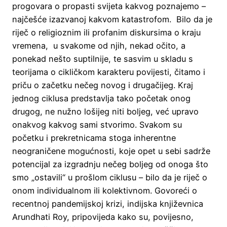
progovara o propasti svijeta kakvog poznajemo –
najčešće izazvanoj kakvom katastrofom. Bilo da je
riječ o religioznim ili profanim diskursima o kraju
vremena, u svakome od njih, nekad očito, a
ponekad nešto suptilnije, te sasvim u skladu s
teorijama o cikličkom karakteru povijesti, čitamo i
priču o začetku nečeg novog i drugačijeg. Kraj
jednog ciklusa predstavlja tako početak onog
drugog, ne nužno lošijeg niti boljeg, već upravo
onakvog kakvog sami stvorimo. Svakom su
početku i prekretnicama stoga inherentne
neograničene mogućnosti, koje opet u sebi sadrže
potencijal za izgradnju nečeg boljeg od onoga što
smo „ostavili“ u prošlom ciklusu – bilo da je riječ o
onom individualnom ili kolektivnom. Govoreći o
recentnoj pandemijskoj krizi, indijska književnica
Arundhati Roy, pripovijeda kako su, povijesno,