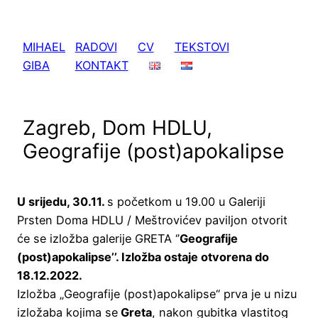
Skoči
do
MIHAEL
RADOVI
CV
TEKSTOVI
sadržaja
GIBA
KONTAKT
Zagreb, Dom HDLU,
Geografije (post)apokalipse
U srijedu, 30.11.
s početkom u 19.00 u Galeriji
Prsten Doma HDLU / Meštrovićev paviljon otvorit
će se izložba galerije GRETA ‘’
Geografije
(post)apokalipse’’. Izložba ostaje otvorena do
18.12.2022.
Izložba „Geografije (post)apokalipse“ prva je u nizu
izložaba kojima se
Greta
, nakon gubitka vlastitog