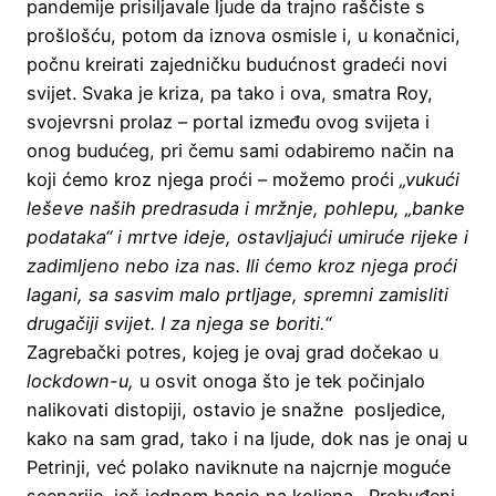
pandemije prisiljavale ljude da trajno raščiste s
prošlošću, potom da iznova osmisle i, u konačnici,
počnu kreirati zajedničku budućnost gradeći novi
svijet. Svaka je kriza, pa tako i ova, smatra Roy,
svojevrsni prolaz – portal između ovog svijeta i
onog budućeg, pri čemu sami odabiremo način na
koji ćemo kroz njega proći – možemo proći
„vukući
leševe naših predrasuda i mržnje, pohlepu, „banke
podataka“ i mrtve ideje, ostavljajući umiruće rijeke i
zadimljeno nebo iza nas. Ili ćemo kroz njega proći
lagani, sa sasvim malo prtljage, spremni zamisliti
drugačiji svijet. I za njega se boriti.“
Zagrebački potres, kojeg je ovaj grad dočekao u
lockdown-u,
u osvit onoga što je tek počinjalo
nalikovati distopiji, ostavio je snažne posljedice,
kako na sam grad, tako i na ljude, dok nas je onaj u
Petrinji, već polako naviknute na najcrnje moguće
scenarije, još jednom bacio na koljena. Probuđeni