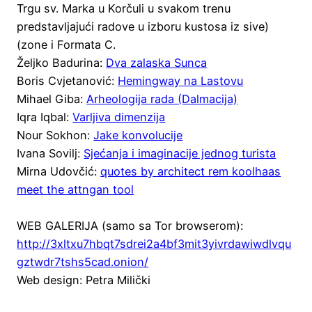
Trgu sv. Marka u Korčuli u svakom trenu
predstavljajući radove u izboru kustosa iz sive)
(zone i Formata C.
Željko Badurina:
Dva zalaska Sunca
Boris Cvjetanović:
Hemingway na Lastovu
Mihael Giba:
Arheologija rada (Dalmacija)
Iqra Iqbal:
Varljiva dimenzija
Nour Sokhon:
Jake konvolucije
Ivana Sovilj:
Sjećanja i imaginacije jednog turista
Mirna Udovčić:
quotes by architect rem koolhaas
meet the attngan tool
WEB GALERIJA (samo sa Tor browserom):
http://3xltxu7hbqt7sdrei2a4bf3mit3yivrdawiwdlvqu
gztwdr7tshs5cad.onion/
Web design: Petra Milički