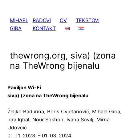
Skoči
do
MIHAEL
RADOVI
CV
TEKSTOVI
sadržaja
GIBA
KONTAKT
thewrong.org, siva) (zona
na TheWrong bijenalu
Paviljon Wi-Fi
siva) (zona na TheWrong bijenalu
Željko Badurina, Boris Cvjetanović, Mihael Giba,
Iqra Iqbal, Nour Sokhon, Ivana Sovilj, Mirna
Udovčić
01. 11. 2023. – 01. 03. 2024.