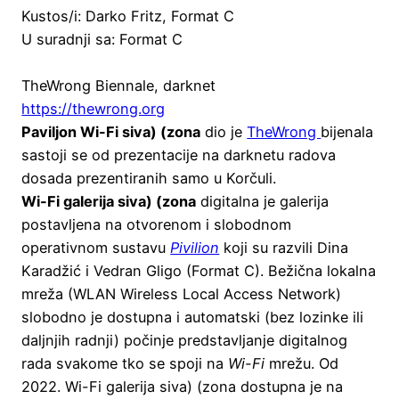
Kustos/i: Darko Fritz, Format C
U suradnji sa: Format C
TheWrong Biennale, darknet
https://thewrong.org
Paviljon Wi-Fi siva) (zona
dio je
TheWrong
bijenala
sastoji se od prezentacije na darknetu radova
dosada prezentiranih samo u Korčuli.
Wi-Fi galerija siva) (zona
digitalna je galerija
postavljena na otvorenom i slobodnom
operativnom sustavu
Pivilion
koji su razvili Dina
Karadžić i Vedran Gligo (Format C). Bežična lokalna
mreža (WLAN Wireless Local Access Network)
slobodno je dostupna i automatski (bez lozinke ili
daljnjih radnji) počinje predstavljanje digitalnog
rada svakome tko se spoji na
Wi-Fi
mrežu. Od
2022. Wi-Fi galerija siva) (zona dostupna je na