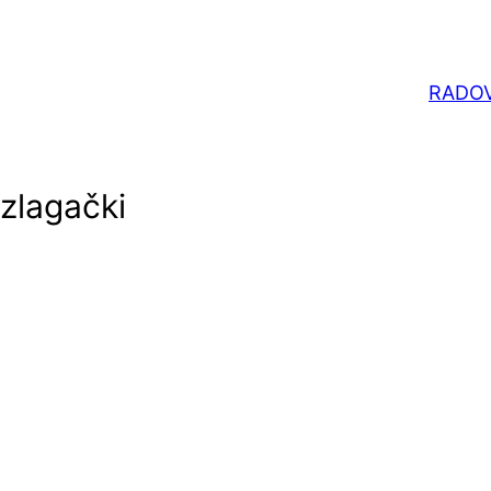
RADOV
izlagački