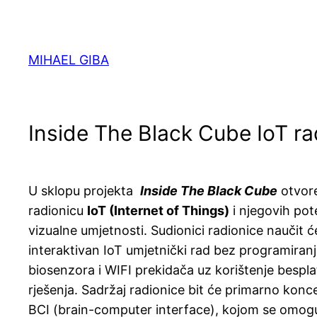
Skoči
do
sadržaja
MIHAEL GIBA
Inside The Black Cube IoT ra
U sklopu projekta
Inside The Black Cube
otvore
radionicu
IoT (Internet of Things)
i njegovih pot
vizualne umjetnosti. Sudionici radionice naučit će
interaktivan IoT umjetnički rad bez programiran
biosenzora i WIFI prekidača uz korištenje bespla
rješenja. Sadržaj radionice bit će primarno konc
BCI (brain-computer interface), kojom se omog