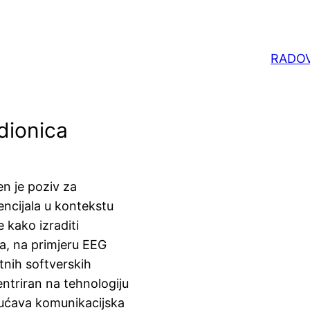
RADOV
dionica
n je poziv za
encijala u kontekstu
 kako izraditi
ja, na primjeru EEG
tnih softverskih
entriran na tehnologiju
ućava komunikacijska