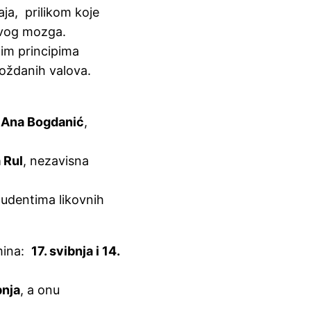
ja, prilikom koje
ovog mozga.
nim principima
oždanih valova.
: Ana Bogdanić
,
 Rul
, nezavisna
tudentima likovnih
rmina:
17. svibnja i 14.
bnja
, a onu