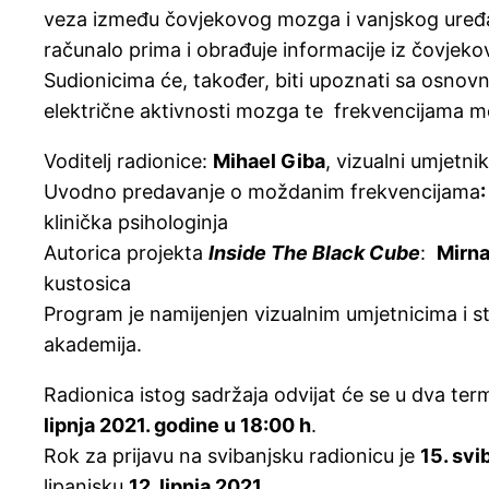
veza između čovjekovog mozga i vanjskog uređa
računalo prima i obrađuje informacije iz čovjek
Sudionicima će, također, biti upoznati sa osnov
električne aktivnosti mozga te frekvencijama m
Voditelj radionice:
Mihael Giba
, vizualni umjetnik
Uvodno predavanje o moždanim frekvencijama
klinička psihologinja
Autorica projekta
Inside The Black Cube
:
Mirna
kustosica
Program je namijenjen vizualnim umjetnicima i s
akademija.
Radionica istog sadržaja odvijat će se u dva te
lipnja 2021. godine u 18:00 h
.
Rok za prijavu na svibanjsku radionicu je
15. svi
lipanjsku
12. lipnja 2021.